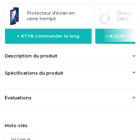
Protecteur d'écran en
Chargeur 
verre trempé
Câble Lig
+ €7,78 Commander le long
+ €22,66 Comm
Description du produit
Spécifications du produit
Évaluations
Mots-clés
1+1 Gratuit