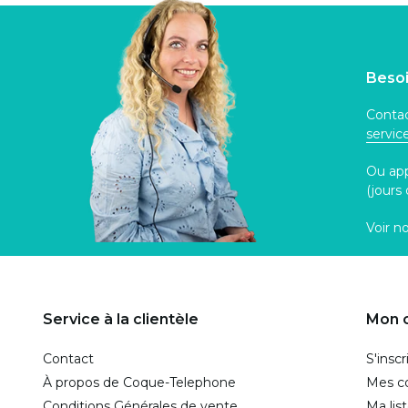
Besoi
Contac
servi
Ou ap
(jours
Voir n
Service à la clientèle
Mon 
Contact
S'inscr
À propos de Coque-Telephone
Mes 
Conditions Générales de vente
Ma lis