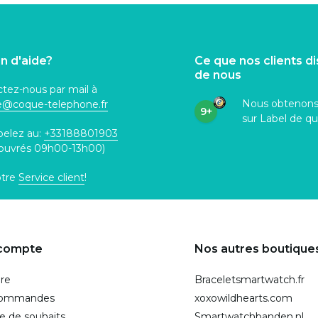
n d'aide?
Ce que nos clients d
de nous
tez-nous par mail à
Nous obtenon
ce@coque
-telephone.fr
9+
sur Label de qu
pelez au:
+33188801903
 ouvrés 09h00-13h00)
otre
Service client
!
compte
Nos autres boutique
ire
Braceletsmartwatch.fr
commandes
xoxowildhearts.com
te de souhaits
Smartwatchbanden.nl