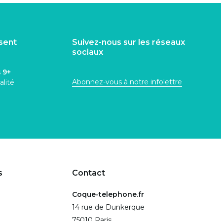
isent
Suivez-nous sur les réseaux
sociaux
s
9+
Abonnez-vous à notre infolettre
alité
s
Contact
Coque-telephone.fr
14 rue de Dunkerque
75010 Paris