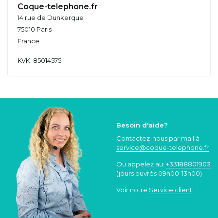
Coque-telephone.fr
14 rue de Dunkerque
75010 Paris
France
KVK: 85014575
Besoin d'aide?
Contactez-nous par mail à
service@coque
-telephone.fr
Ou appelez au:
+33188801903
(jours ouvrés 09h00-13h00)
Voir notre
Service client
!