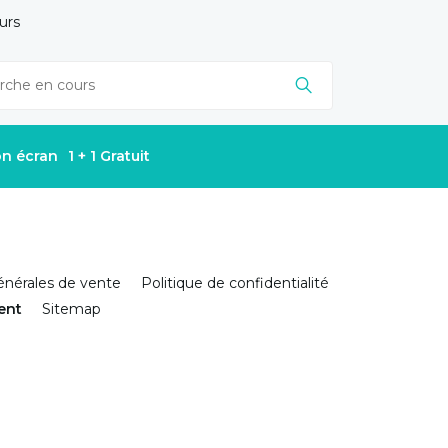
urs
on écran
1 + 1 Gratuit
énérales de vente
Politique de confidentialité
ient
Sitemap