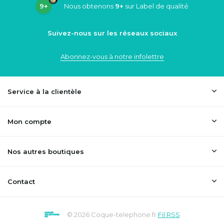
9+
Nous obtenons
9+
sur Label de qualité
Suivez-nous sur les réseaux sociaux
Abonnez-vous à notre infolettre
Service à la clientèle
Mon compte
Nos autres boutiques
Contact
© 2026 Coque-telephone.fr
Fil RSS