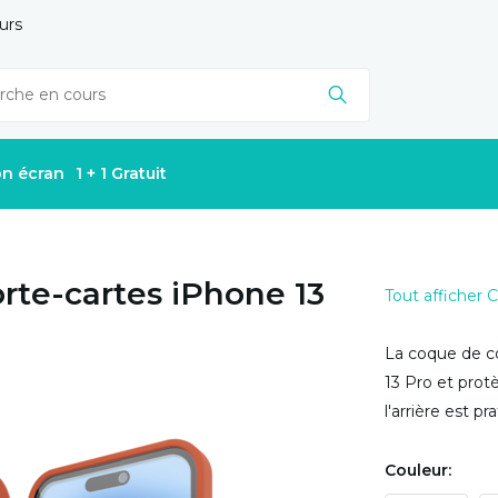
urs
on écran
1 + 1 Gratuit
rte-cartes iPhone 13
Tout afficher
La coque de co
13 Pro et prot
l'arrière est p
Couleur: