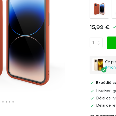
15,99 €
Ce pr
iPhon
Expédié a
Livraison g
Délai de li
Délai de ré