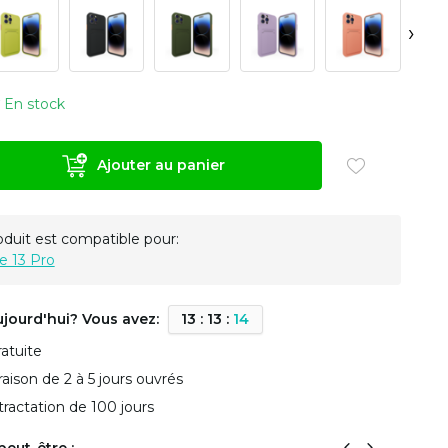
›
En stock
Ajouter au panier
oduit est compatible pour:
e 13 Pro
ujourd'hui? Vous avez:
1
3
:
1
3
:
1
3
ratuite
vraison de 2 à 5 jours ouvrés
tractation de 100 jours