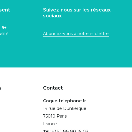
isent
Suivez-nous sur les réseaux
sociaux
s
9+
Abonnez-vous à notre infolettre
alité
s
Contact
Coque-telephone.fr
14 rue de Dunkerque
75010 Paris
France
Tel:
+33 1 88 80 19 03