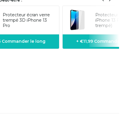
eut-être :
Protecteur écran verre
Protecteur d'écra
trempé 3D iPhone 13
iPhone 13 Pro (ve
Pro
trempé)
95 Commander le long
+ €11,99 Commander le l