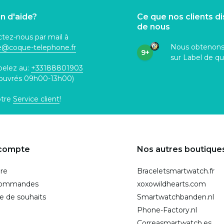
n d'aide?
Ce que nos clients d
de nous
tez-nous par mail à
Nous obtenon
ce@coque
-telephone.fr
9+
sur Label de qu
pelez au:
+33188801903
 ouvrés 09h00-13h00)
otre
Service client
!
compte
Nos autres boutique
ire
Braceletsmartwatch.fr
commandes
xoxowildhearts.com
te de souhaits
Smartwatchbanden.nl
Phone-Factory.nl
Correasmartwatch.es