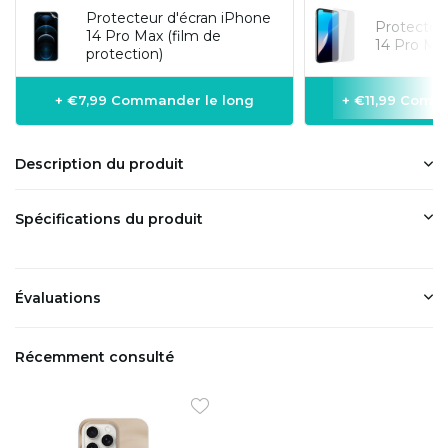
Protecteur d'écran iPhone
Protecteu
14 Pro Max (film de
14 Pro Max
protection)
+ €7,99 Commander le long
+ €11,99 Comm
Description du produit
Spécifications du produit
Évaluations
Récemment consulté