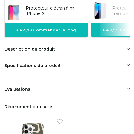
Protecteur d'écran film
Protecteur
iPhone Xr
trempé iP
+ €4,99 Commander le long
+ €9,99 Comma
Description du produit
Spécifications du produit
Évaluations
Récemment consulté