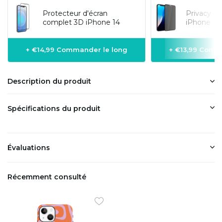
Protecteur d'écran
Privacy Pr
complet 3D iPhone 14
iPhone 14 
+ €14,99 Commander le long
+ €13,99 Comm
Description du produit
Spécifications du produit
Évaluations
Récemment consulté