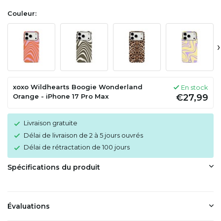
Couleur:
›
xoxo Wildhearts Boogie Wonderland
En stock
Orange - iPhone 17 Pro Max
€27,99
Livraison gratuite
Délai de livraison de 2 à 5 jours ouvrés
Délai de rétractation de 100 jours
Spécifications du produit
Évaluations