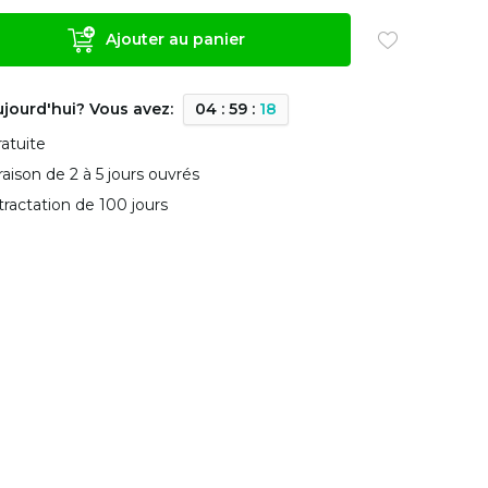
Ajouter au panier
ujourd'hui? Vous avez:
0
4
:
5
9
:
1
8
ratuite
vraison de 2 à 5 jours ouvrés
tractation de 100 jours