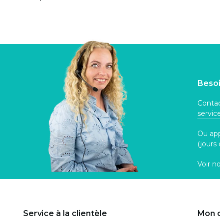
Besoi
Contac
servi
Ou ap
(jours
Voir n
Service à la clientèle
Mon 