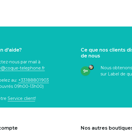
n d'aide?
Ce que nos clients d
de nous
tez-nous par mail à
Nous obtenon
ce@coque
-telephone.fr
9+
sur Label de qu
pelez au:
+33188801903
 ouvrés 09h00-13h00)
otre
Service client
!
compte
Nos autres boutique