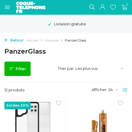
0
Livraison gratuite
Retour
Accueil
Marques
PanzerGlass
PanzerGlass
Trier par:
Filter
Afficher:
12 produits
Soldes 30%