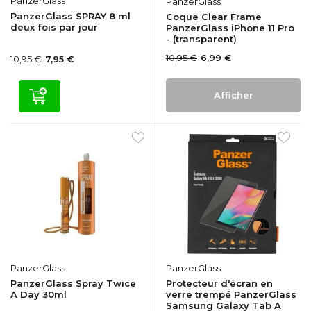
PanzerGlass
PanzerGlass
PanzerGlass SPRAY 8 ml
Coque Clear Frame
deux fois par jour
PanzerGlass iPhone 11 Pro
- (transparent)
10,95 €
6,99 €
10,95 €
7,95 €
Afficher
PanzerGlass
PanzerGlass
PanzerGlass Spray Twice
Protecteur d'écran en
A Day 30ml
verre trempé PanzerGlass
Samsung Galaxy Tab A