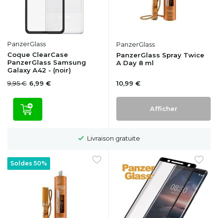
PanzerGlass
PanzerGlass
Coque ClearCase
PanzerGlass Spray Twice
PanzerGlass Samsung
A Day 8 ml
Galaxy A42 - (noir)
9,95 €
10,99 €
6,99 €
Afficher
Livraison gratuite
Soldes 50%