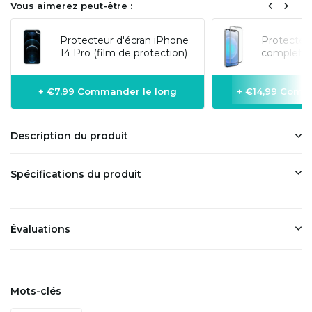
Vous aimerez peut-être :
Protecteur d'écran iPhone
Protecteur
14 Pro (film de protection)
complet 3
+ €7,99 Commander le long
+ €14,99 Comm
Description du produit
Spécifications du produit
Évaluations
Mots-clés