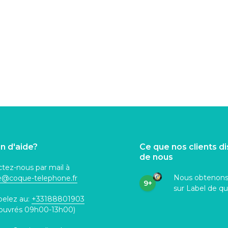
n d'aide?
Ce que nos clients d
de nous
tez-nous par mail à
Nous obtenon
ce@coque
-telephone.fr
9+
sur Label de qu
pelez au:
+33188801903
 ouvrés 09h00-13h00)