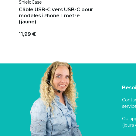
ShieldCase
Câble USB-C vers USB-C pour
modèles iPhone 1 mètre
(jaune)
11,99 €
Besoi
Contac
servi
Ou ap
(jours