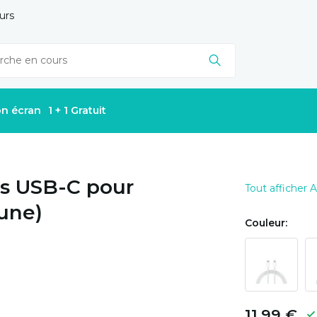
urs
on écran
1 + 1 Gratuit
rs USB-C pour
Tout afficher 
aune)
Couleur:
11,99 €