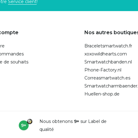
otre
Service client
!
compte
Nos autres boutique
ire
Braceletsmartwatch.fr
commandes
xoxowildhearts.com
te de souhaits
Smartwatchbanden.nl
Phone-Factory.nl
Correasmartwatch.es
Smartwatcharmbaender
Huellen-shop.de
Nous obtenons
9+
sur Label de
9+
qualité