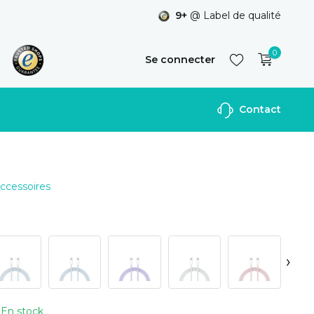
9+
@ Label de qualité
0
Se connecter
Contact
S'inscrire
Accessoires
›
En stock