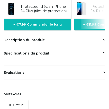
Protecteur d'écran iPhone
Protecteu
14 Plus (film de protection)
14 Plus (v
+ €7,99 Commander le long
+ €11,99 Comm
Description du produit
Spécifications du produit
Évaluations
Mots-clés
1+1 Gratuit