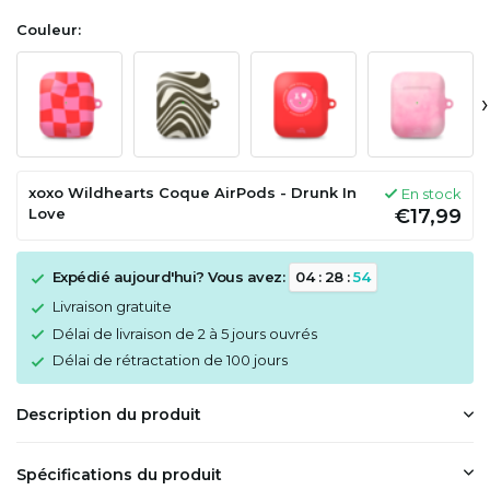
Couleur:
›
xoxo Wildhearts Coque AirPods - Drunk In
En stock
Love
€17,99
Expédié aujourd'hui? Vous avez:
0
4
:
2
8
:
5
4
Livraison gratuite
Délai de livraison de 2 à 5 jours ouvrés
Délai de rétractation de 100 jours
Description du produit
Spécifications du produit