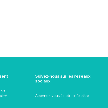
isent
Suivez-nous sur les réseaux
sociaux
s
9+
Abonnez-vous à notre infolettre
alité