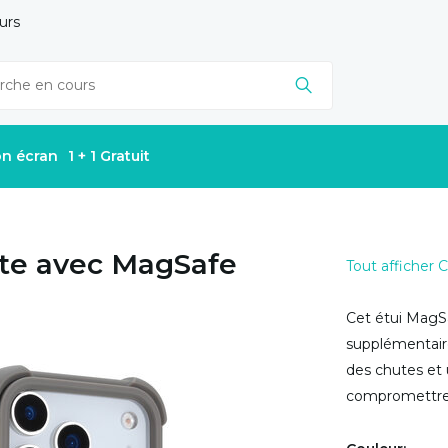
urs
on écran
1 + 1 Gratuit
te avec MagSafe
Tout afficher
Cet étui MagS
supplémentaire
des chutes et 
compromettre le