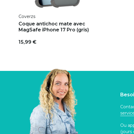
Coverzs
Coque antichoc mate avec
MagSafe iPhone 17 Pro (gris)
15,99 €
Besoi
Contac
servi
Ou ap
(jours