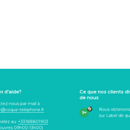
n d'aide?
Ce que nos clients d
de nous
tez-nous par mail à
Nous obtenon
ce@coque
-telephone.fr
9+
sur Label de qu
pelez au:
+33188801903
 ouvrés 09h00-13h00)