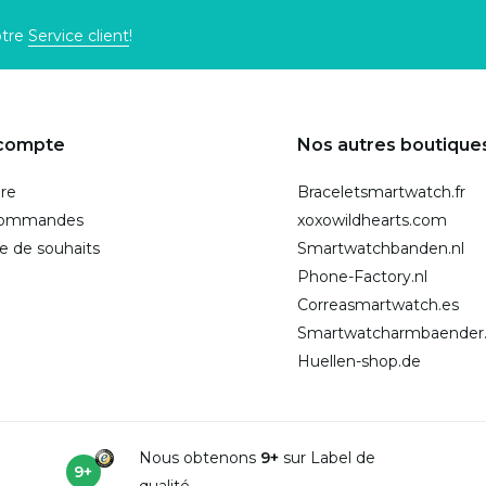
otre
Service client
!
compte
Nos autres boutique
ire
Braceletsmartwatch.fr
commandes
xoxowildhearts.com
te de souhaits
Smartwatchbanden.nl
Phone-Factory.nl
Correasmartwatch.es
Smartwatcharmbaender
Huellen-shop.de
Nous obtenons
9+
sur Label de
9+