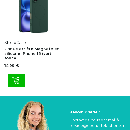
ShieldCase
Coque arrière MagSafe en
silicone iPhone 16 (vert
foncé)
14,99 €
Besoin d'aide?
Contactez-nous par mail à
service@coque
-telephone.fr