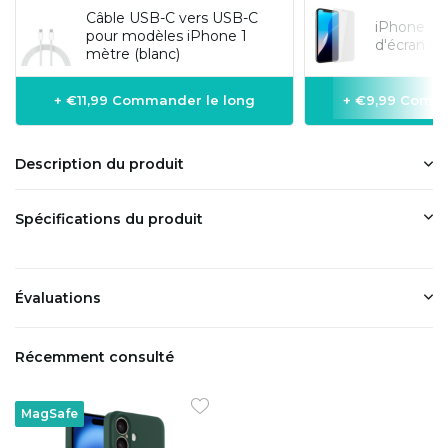
Câble USB-C vers USB-C
iPhone 16
pour modèles iPhone 1
d'écran (v
mètre (blanc)
+ €11,99 Commander le long
+ €9,99 Comma
Description du produit
Spécifications du produit
Évaluations
Récemment consulté
MagSafe