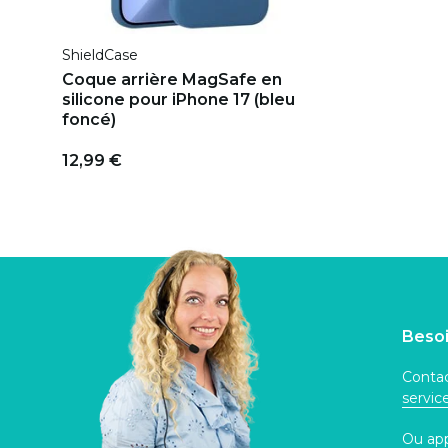
ShieldCase
Coque arrière MagSafe en
silicone pour iPhone 17 (bleu
foncé)
12,99 €
Besoi
Contac
servi
Ou ap