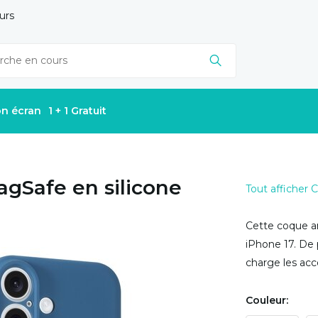
urs
on écran
1 + 1 Gratuit
agSafe en silicone
Tout afficher
Cette coque ar
iPhone 17. De
charge les acc
Couleur: