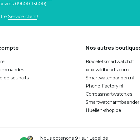
 ouvrés 09h00-13h00)
otre
Service client
!
compte
Nos autres boutique
ire
Braceletsmartwatch.fr
commandes
xoxowildhearts.com
te de souhaits
Smartwatchbanden.nl
Phone-Factory.nl
Correasmartwatch.es
Smartwatcharmbaender
Huellen-shop.de
Nous obtenons
9+
sur Label de