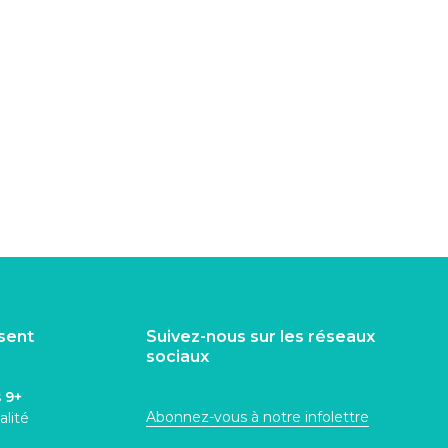
isent
Suivez-nous sur les réseaux
sociaux
s
9+
Abonnez-vous à notre infolettre
alité