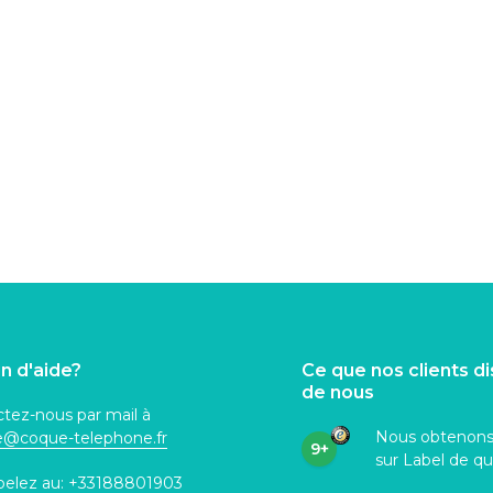
n d'aide?
Ce que nos clients d
de nous
tez-nous par mail à
Nous obtenon
ce@coque
-telephone.fr
9+
sur Label de qu
pelez au:
+33188801903