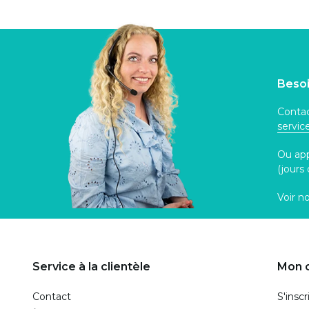
Besoi
Contac
servi
Ou ap
(jours
Voir n
Service à la clientèle
Mon 
Contact
S'inscr