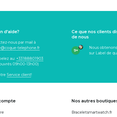
n d'aide?
Ce que nos clients d
de nous
tez-nous par mail à
Nous obtenon
ce@coque
-telephone.fr
9+
sur Label de qu
pelez au:
+33188801903
 ouvrés 09h00-13h00)
otre
Service client
!
compte
Nos autres boutique
ire
Braceletsmartwatch.fr