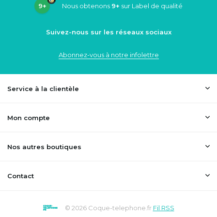
9+
Nous obtenons
9+
sur Label de qualité
Suivez-nous sur les réseaux sociaux
Abonnez-vous à notre infolettre
Service à la clientèle
Mon compte
Nos autres boutiques
Contact
© 2026 Coque-telephone.fr
Fil RSS