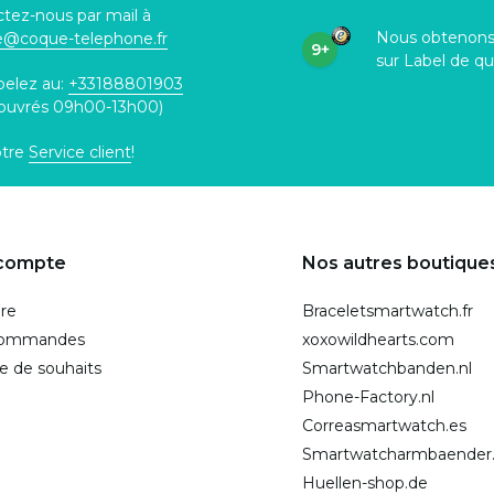
tez-nous par mail à
Nous obtenon
ce@coque
-telephone.fr
9+
sur Label de qu
pelez au:
+33188801903
 ouvrés 09h00-13h00)
otre
Service client
!
compte
Nos autres boutique
ire
Braceletsmartwatch.fr
commandes
xoxowildhearts.com
te de souhaits
Smartwatchbanden.nl
Phone-Factory.nl
Correasmartwatch.es
Smartwatcharmbaender
Huellen-shop.de