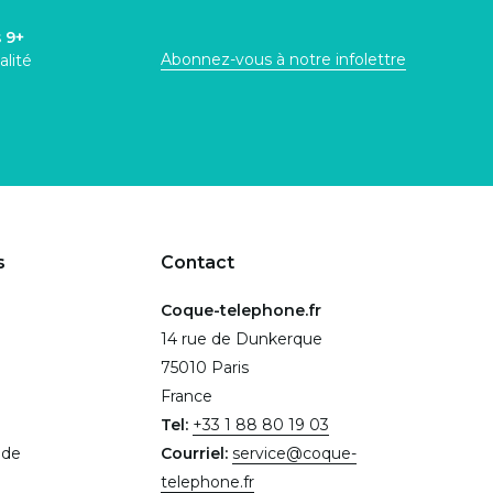
s
9+
Abonnez-vous à notre infolettre
alité
s
Contact
Coque-telephone.fr
14 rue de Dunkerque
75010 Paris
France
Tel:
+33 1 88 80 19 03
.de
Courriel:
service@coque-
telephone.fr