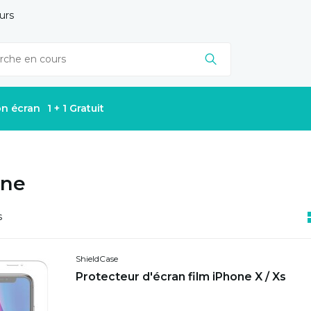
urs
on écran
1 + 1 Gratuit
one
s
ShieldCase
Protecteur d'écran film iPhone X / Xs