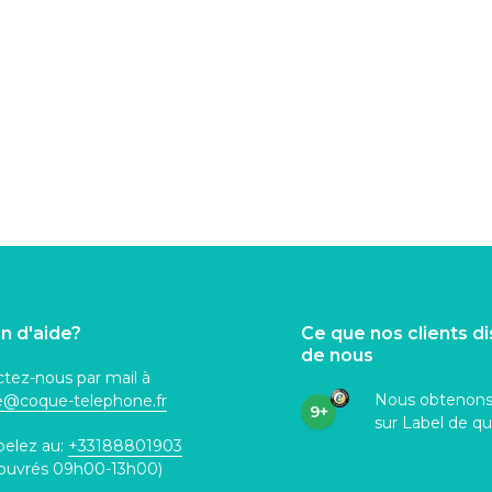
n d'aide?
Ce que nos clients d
de nous
tez-nous par mail à
Nous obtenon
ce@coque
-telephone.fr
9+
sur Label de qu
pelez au:
+33188801903
 ouvrés 09h00-13h00)