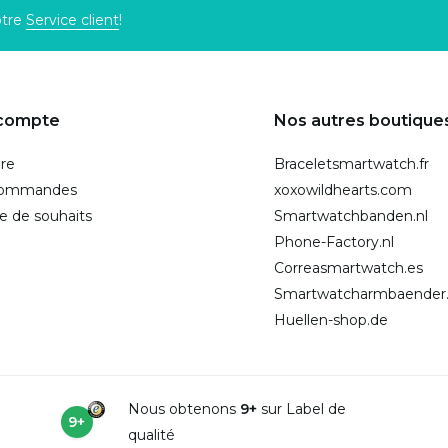
otre
Service client
!
compte
Nos autres boutique
ire
Braceletsmartwatch.fr
commandes
xoxowildhearts.com
te de souhaits
Smartwatchbanden.nl
Phone-Factory.nl
Correasmartwatch.es
Smartwatcharmbaender
Huellen-shop.de
Nous obtenons
9+
sur Label de
9+
qualité