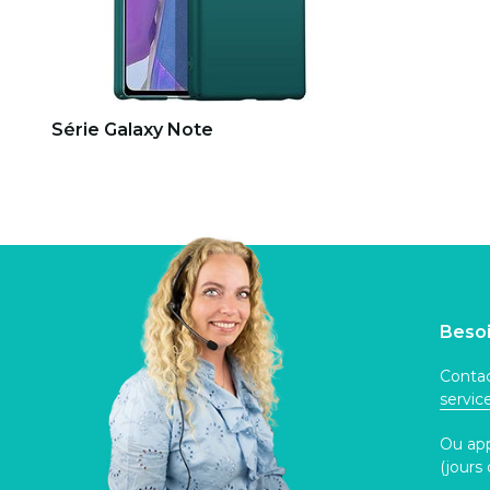
Série Galaxy Note
Besoi
Contac
servi
Ou ap
(jours