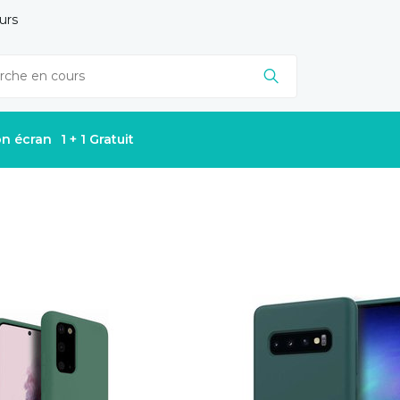
urs
on écran
1 + 1 Gratuit