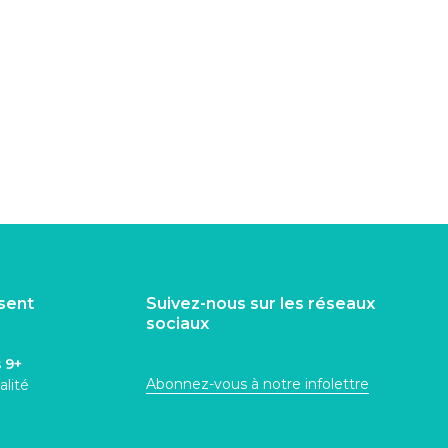
isent
Suivez-nous sur les réseaux
sociaux
s
9+
Abonnez-vous à notre infolettre
alité