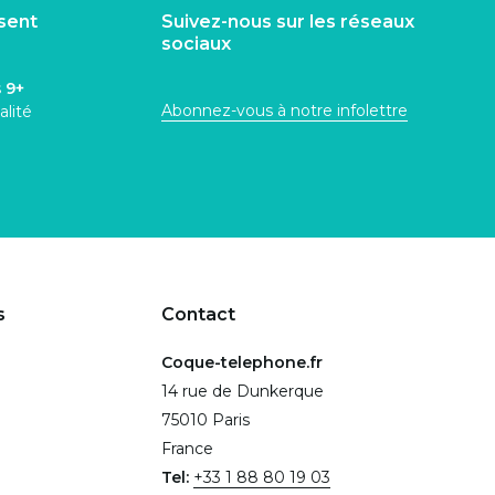
isent
Suivez-nous sur les réseaux
sociaux
s
9+
Abonnez-vous à notre infolettre
alité
s
Contact
Coque-telephone.fr
14 rue de Dunkerque
75010 Paris
France
Tel:
+33 1 88 80 19 03