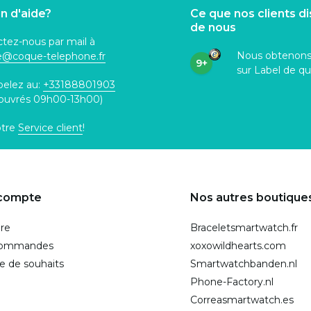
n d'aide?
Ce que nos clients d
de nous
tez-nous par mail à
Nous obtenon
ce@coque
-telephone.fr
9+
sur Label de qu
pelez au:
+33188801903
 ouvrés 09h00-13h00)
otre
Service client
!
compte
Nos autres boutique
ire
Braceletsmartwatch.fr
commandes
xoxowildhearts.com
te de souhaits
Smartwatchbanden.nl
Phone-Factory.nl
Correasmartwatch.es