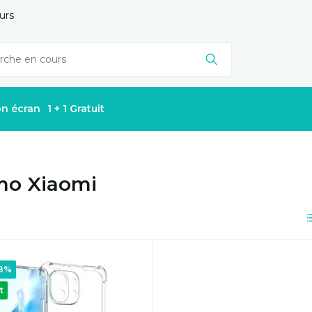
urs
on écran
1 + 1 Gratuit
mo Xiaomi
28%
t