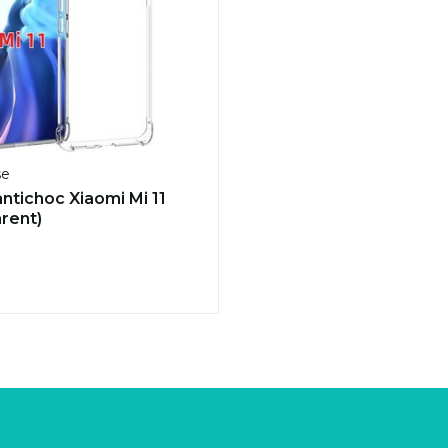
se
ntichoc Xiaomi Mi 11
arent)