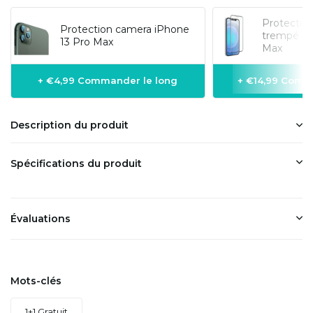
Protecteur
Protection camera iPhone
trempé 3D
13 Pro Max
Max
+ €4,99 Commander le long
+ €14,99 Comm
Description du produit
Spécifications du produit
Évaluations
Mots-clés
1+1 Gratuit