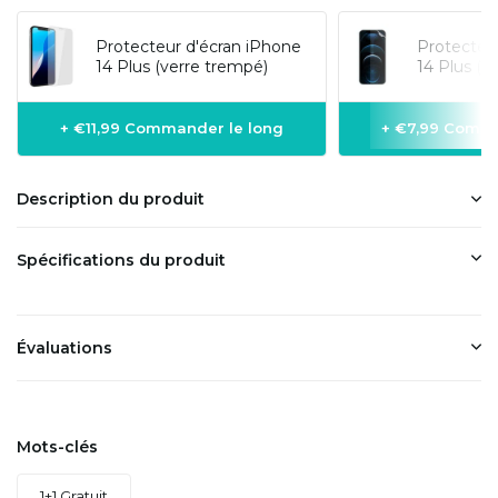
Protecteur d'écran iPhone
Protecteu
14 Plus (verre trempé)
14 Plus (f
+ €11,99 Commander le long
+ €7,99 Comma
Description du produit
Spécifications du produit
Évaluations
Mots-clés
1+1 Gratuit