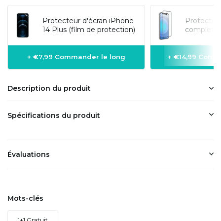
Protecteur d'écran iPhone
Protecteur
14 Plus (film de protection)
complet 3
+ €7,99 Commander le long
+ €14,99 Comm
Description du produit
Spécifications du produit
Évaluations
Mots-clés
1+1 Gratuit