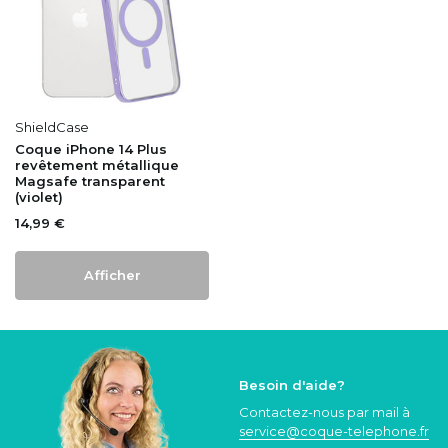
ShieldCase
Coque iPhone 14 Plus
revêtement métallique
Magsafe transparent
(violet)
14,99 €
Afficher
Besoin d'aide?
Contactez-nous par mail à
service@coque
-telephone.fr