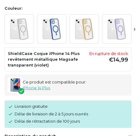
Couleur:
›
ShieldCase Coque iPhone 14 Plus
En rupture de stock
€14,99
revêtement métallique Magsafe
transparent (violet)
Ce produit est compatible pour:
iPhone 14 Plus
Livraison gratuite
Délai de livraison de 2 à 5 jours ouvrés
Délai de rétractation de 100 jours