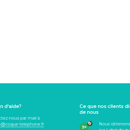
n d'aide?
Ce que nos clients d
de nous
tez-nous par mail à
Nous obtenon
ce@coque
-telephone.fr
9+