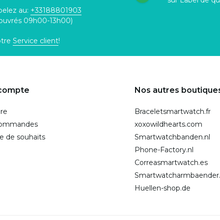
sur Label de qu
pelez au:
+33188801903
 ouvrés 09h00-13h00)
otre
Service client
!
compte
Nos autres boutique
ire
Braceletsmartwatch.fr
commandes
xoxowildhearts.com
te de souhaits
Smartwatchbanden.nl
Phone-Factory.nl
Correasmartwatch.es
Smartwatcharmbaender
Huellen-shop.de