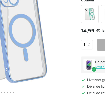
Couleur:
14,99 €
E
Ce pr
Prote
Livraison g
Délai de li
Délai de ré