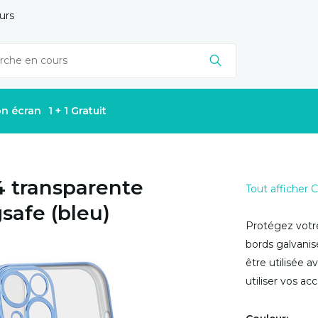
urs
on écran
1 + 1 Gratuit
4 transparente
Tout afficher
safe (bleu)
Protégez votr
bords galvanis
être utilisée 
utiliser vos a