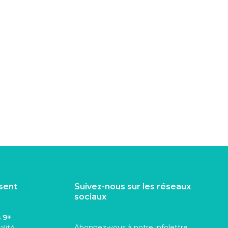
isent
Suivez-nous sur les réseaux
sociaux
s
9+
Abonnez-vous à notre infolettre