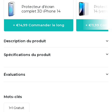
Protecteur d'écran
Protecteu
complet 3D iPhone 14
14 (verre 
+ €14,99 Commander le long
+ €11,99 Comm
Description du produit
Spécifications du produit
Évaluations
Mots-clés
1+1 Gratuit