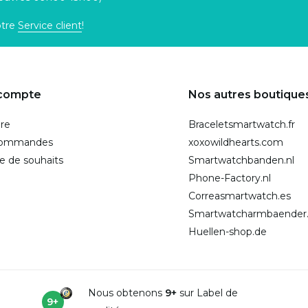
otre
Service client
!
compte
Nos autres boutique
ire
Braceletsmartwatch.fr
commandes
xoxowildhearts.com
te de souhaits
Smartwatchbanden.nl
Phone-Factory.nl
Correasmartwatch.es
Smartwatcharmbaender
Huellen-shop.de
Nous obtenons
9+
sur Label de
9+