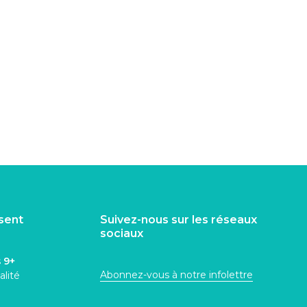
isent
Suivez-nous sur les réseaux
sociaux
s
9+
Abonnez-vous à notre infolettre
alité