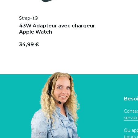
Strap-it®
43W Adapteur avec chargeur
Apple Watch
34,99 €
Besoi
Contac
servi
Ou ap
(jours