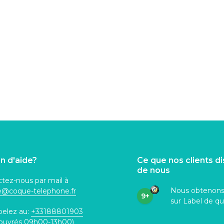
n d'aide?
Ce que nos clients d
de nous
tez-nous par mail à
Nous obtenon
ce@coque
-telephone.fr
9+
sur Label de qu
pelez au:
+33188801903
 ouvrés 09h00-13h00)