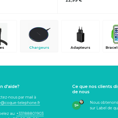
22,99 €
es
Chargeurs
Adapteurs
n d'aide?
Ce que nos clients d
de nous
tez-nous par mail à
Nous obtenon
ce@coque
-telephone.fr
9+
sur Label de qu
pelez au:
+33188801903