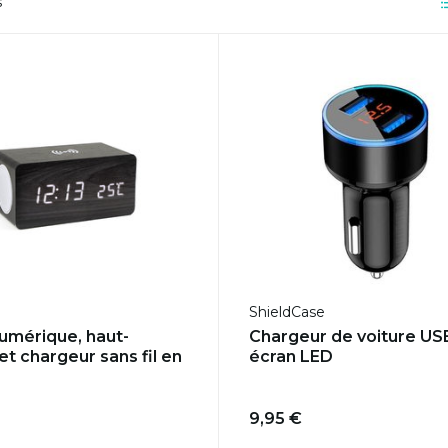
s
ShieldCase
numérique, haut-
Chargeur de voiture US
et chargeur sans fil en
écran LED
9,95 €