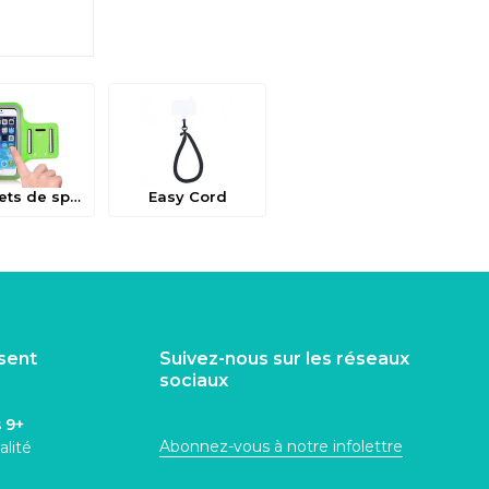
Bracelets de sport
Easy Cord
isent
Suivez-nous sur les réseaux
sociaux
s
9+
Abonnez-vous à notre infolettre
alité