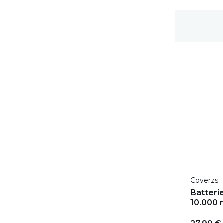
Délai de rétractation de 100 jours
Coverzs
Batterie
10.000 