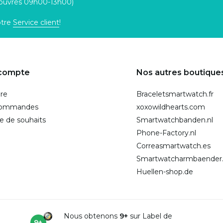
 ouvrés 09h00-13h00)
otre
Service client
!
compte
Nos autres boutique
ire
Braceletsmartwatch.fr
commandes
xoxowildhearts.com
te de souhaits
Smartwatchbanden.nl
Phone-Factory.nl
Correasmartwatch.es
Smartwatcharmbaender
Huellen-shop.de
Nous obtenons
9+
sur Label de
9+