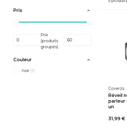
5 produit
Prix
Prix
(produits
groupés) :
Couleur
noir
(1)
Coverzs
Réveil 
parleur 
un
31,99 €