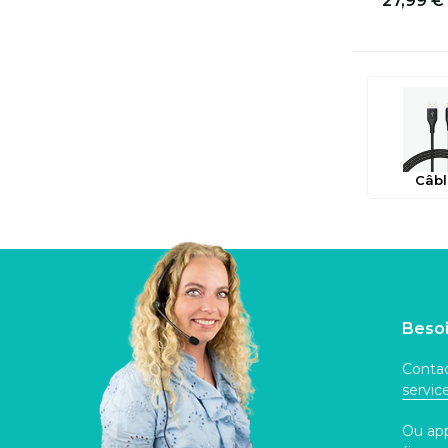
27,99 €
Câbl
Besoi
Contac
servi
Ou ap