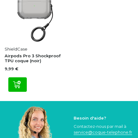
ShieldCase
Airpods Pro 3 Shockproof
TPU coque (noir)
9,99 €
Besoin d'aide?
Contactez-nous par mail à
service@coque
-telephone.fr