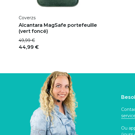
Coverzs
Alcantara MagSafe portefeuille
(vert foncé)
49,99 €
44,99 €
Besoi
Contac
servi
Ou ap
(jours