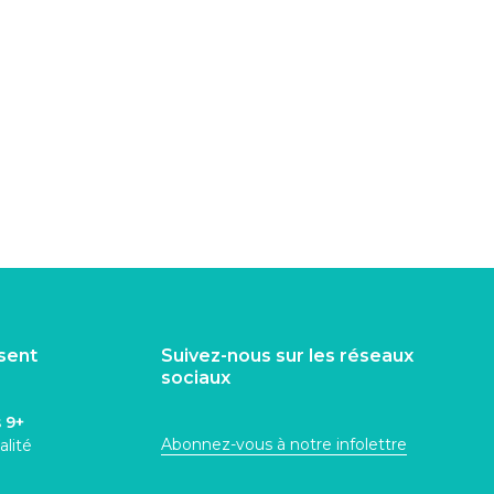
isent
Suivez-nous sur les réseaux
sociaux
s
9+
Abonnez-vous à notre infolettre
alité