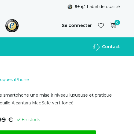
9+
@ Label de qualité
0
Se connecter
Contact
S'inscrire
 Coques iPhone
e smartphone une mise à niveau luxueuse et pratique
euille Alcantara MagSafe vert foncé.
99 €
En stock