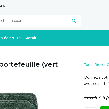
urs
on écran
1 + 1 Gratuit
ortefeuille (vert
Tout afficher
Donnez à votr
avec ce portef
44,
49,99 €