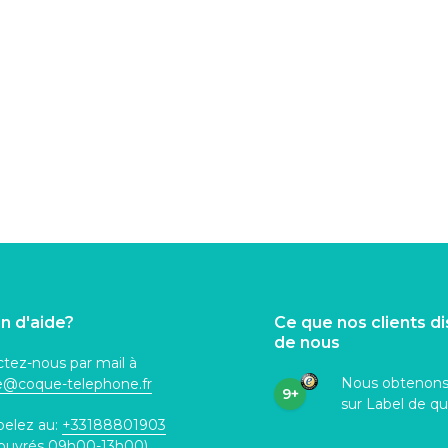
n d'aide?
Ce que nos clients d
de nous
tez-nous par mail à
Nous obtenon
ce@coque
-telephone.fr
9+
sur Label de qu
pelez au:
+33188801903
 ouvrés 09h00-13h00)