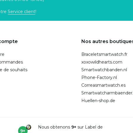
otre
Service client
!
compte
Nos autres boutique
ire
Braceletsmartwatch.fr
commandes
xoxowildhearts.com
te de souhaits
Smartwatchbanden.nl
Phone-Factory.nl
Correasmartwatch.es
Smartwatcharmbaender
Huellen-shop.de
Nous obtenons
9+
sur Label de
9+