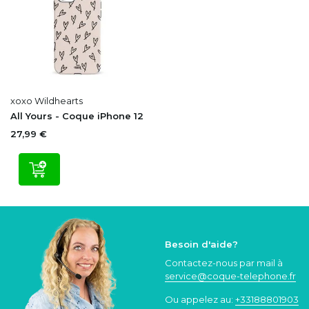
xoxo Wildhearts
All Yours - Coque iPhone 12
27,99 €
Besoin d'aide?
Contactez-nous par mail à
service@coque
-telephone.fr
Ou appelez au:
+33188801903