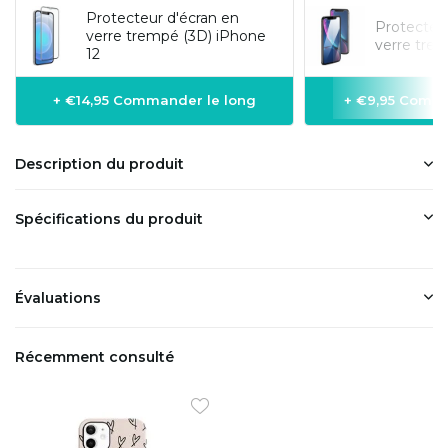
Protecteur d'écran en
Protecteur
verre trempé (3D) iPhone
verre tre
12
+ €14,95 Commander le long
+ €9,95 Comma
Description du produit
Spécifications du produit
Évaluations
Récemment consulté