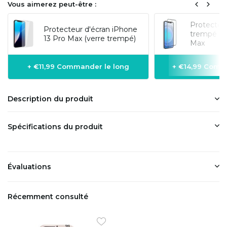
Vous aimerez peut-être :
Protecteur
Protecteur d'écran iPhone
trempé 3D
13 Pro Max (verre trempé)
Max
+ €11,99 Commander le long
+ €14,99 Comm
Description du produit
Spécifications du produit
Évaluations
Récemment consulté