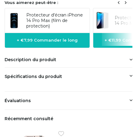
Vous aimerez peut-être :
Protecteur d'écran iPhone
Protecteu
14 Pro Max (film de
14 Pro Max
protection)
+ €7,99 Commander le long
+ €11,99 Comm
Description du produit
Spécifications du produit
Évaluations
Récemment consulté