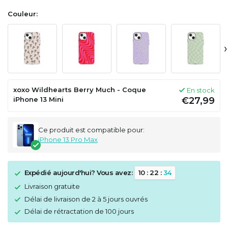
Couleur:
›
xoxo Wildhearts Berry Much - Coque
En stock
iPhone 13 Mini
€27,99
Ce produit est compatible pour:
iPhone 13 Pro Max
Expédié aujourd'hui? Vous avez:
1
0
:
2
2
:
3
4
Livraison gratuite
Délai de livraison de 2 à 5 jours ouvrés
Délai de rétractation de 100 jours