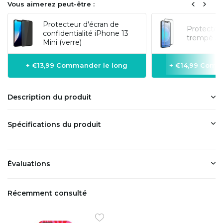
Vous aimerez peut-être :
Protecteur d'écran de
Protecteur
confidentialité iPhone 13
trempé 3D
Mini (verre)
+ €13,99 Commander le long
+ €14,99 Comm
Description du produit
Spécifications du produit
Évaluations
Récemment consulté