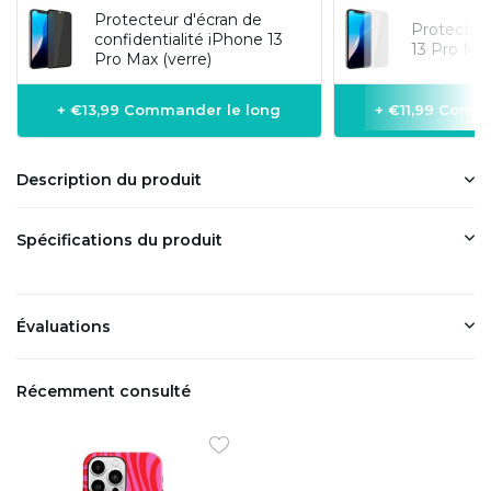
Protecteur d'écran de
Protecteu
confidentialité iPhone 13
13 Pro Max
Pro Max (verre)
+ €13,99 Commander le long
+ €11,99 Comm
Description du produit
Spécifications du produit
Évaluations
Récemment consulté