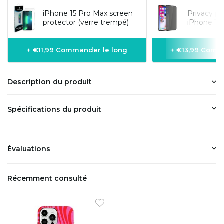
iPhone 15 Pro Max screen
Privacy pr
protector (verre trempé)
iPhone 15 
+ €11,99 Commander le long
+ €13,99 Comm
Description du produit
Spécifications du produit
Évaluations
Récemment consulté