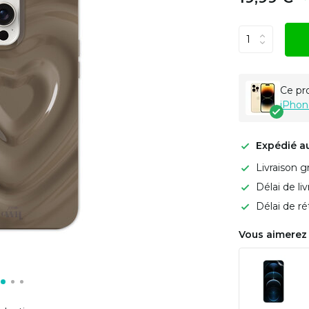
Ce pr
iPhon
Expédié a
Livraison g
Délai de li
Délai de ré
Vous aimerez 