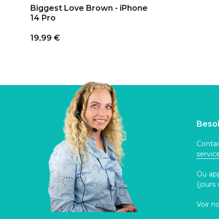
Biggest Love Brown - iPhone
14 Pro
19,99 €
Besoi
Contac
servi
Ou ap
(jours
Voir n