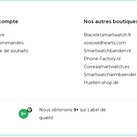
compte
Nos autres boutique
ire
Braceletsmartwatch.fr
commandes
xoxowildhearts.com
te de souhaits
Smartwatchbanden.nl
Phone-Factory.nl
Correasmartwatch.es
Smartwatcharmbaender
Huellen-shop.de
Nous obtenons
9+
sur Label de
9+
qualité