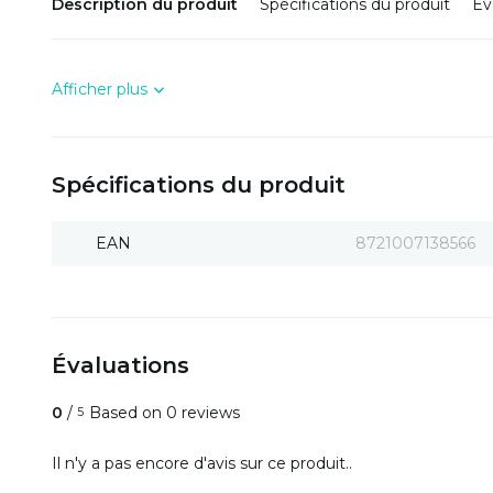
Description du produit
Spécifications du produit
Év
Afficher plus
Spécifications du produit
EAN
8721007138566
Évaluations
0
/
Based on 0 reviews
5
Il n'y a pas encore d'avis sur ce produit..