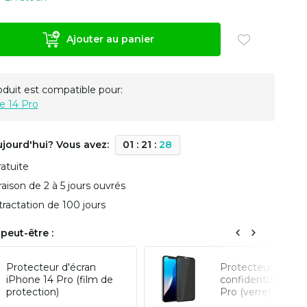
Ajouter au panier
oduit est compatible pour:
e 14 Pro
ujourd'hui? Vous avez:
0
1
:
2
1
:
2
7
ratuite
vraison de 2 à 5 jours ouvrés
tractation de 100 jours
peut-être :
Protecteur d'écran
Protecteur d'écra
iPhone 14 Pro (film de
confidentialité iP
protection)
Pro (verre)