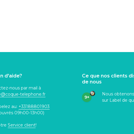
n d'aide?
Ce que nos clients d
de nous
tez-nous par mail à
Nous obtenon
ce@coque
-telephone.fr
9+
sur Label de qu
pelez au:
+33188801903
 ouvrés 09h00-13h00)
otre
Service client
!