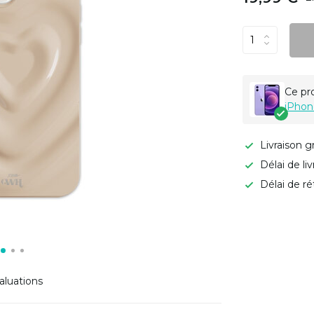
Ce pr
iPhon
Livraison g
Délai de li
Délai de ré
aluations