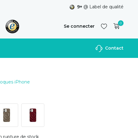
9+
@ Label de qualité
0
Se connecter
Contact
S'inscrire
 Coques iPhone
n rupture de stock