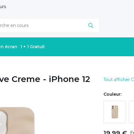
urs
on écran
1 + 1 Gratuit
ve Creme - iPhone 12
Tout afficher
Couleur:
19,99 €
E