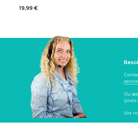
19,99 €
Besoi
Contac
servi
Ou ap
(jours
Voir n