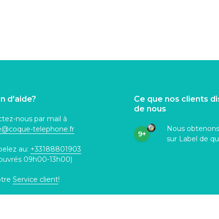
n d'aide?
Ce que nos clients d
de nous
tez-nous par mail à
Nous obtenon
ce@coque
-telephone.fr
9+
sur Label de qu
pelez au:
+33188801903
 ouvrés 09h00-13h00)
otre
Service client
!