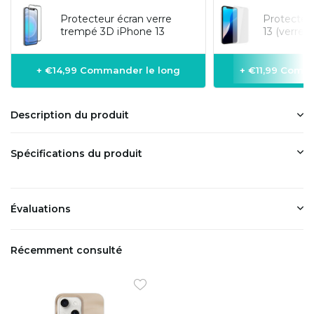
Protecteur écran verre
Protecteu
trempé 3D iPhone 13
13 (verre 
+ €14,99 Commander le long
+ €11,99 Comm
Description du produit
Spécifications du produit
Évaluations
Récemment consulté