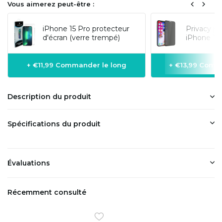
Vous aimerez peut-être :
iPhone 15 Pro protecteur
Privacy pr
d'écran (verre trempé)
iPhone 15 
+ €11,99 Commander le long
+ €13,99 Comm
Description du produit
Spécifications du produit
Évaluations
Récemment consulté