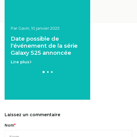
Par Gavin, 10 janvier 2025
Par Angie, 19 décembre 2
Date possible de
La date de sortie 
l'événement de la série
Galaxy S25 est
Galaxy S25 annoncée
confirmée?
Lire plus
Lire plus
Laissez un commentaire
*
Nom