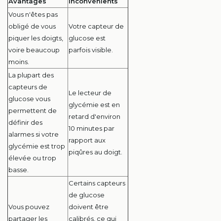
Avantages
Inconvénients
Vous n'êtes pas
obligé de vous
Votre capteur de
piquer les doigts,
glucose est
voire beaucoup
parfois visible.
moins.
La plupart des
capteurs de
Le lecteur de
glucose vous
glycémie est en
permettent de
retard d'environ
définir des
10 minutes par
alarmes si votre
rapport aux
glycémie est trop
piqûres au doigt.
élevée ou trop
basse.
Certains capteurs
de glucose
Vous pouvez
doivent être
partager les
calibrés, ce qui