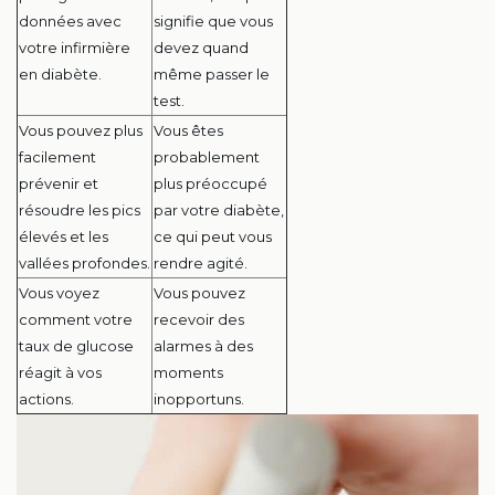
données avec
signifie que vous
votre infirmière
devez quand
en diabète.
même passer le
test.
Vous pouvez plus
Vous êtes
facilement
probablement
prévenir et
plus préoccupé
résoudre les pics
par votre diabète,
élevés et les
ce qui peut vous
vallées profondes.
rendre agité.
Vous voyez
Vous pouvez
comment votre
recevoir des
taux de glucose
alarmes à des
réagit à vos
moments
actions.
inopportuns.