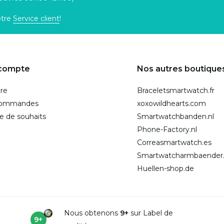
otre
Service client
!
compte
Nos autres boutique
ire
Braceletsmartwatch.fr
commandes
xoxowildhearts.com
te de souhaits
Smartwatchbanden.nl
Phone-Factory.nl
Correasmartwatch.es
Smartwatcharmbaender
Huellen-shop.de
Nous obtenons
9+
sur Label de
9+