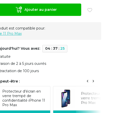
Ajouter au panier
oduit est compatible pour:
e 11 Pro Max
ujourd'hui? Vous avez:
0
4
:
3
7
:
2
4
ratuite
vraison de 2 à 5 jours ouvrés
tractation de 100 jours
peut-être :
Protecteur d'écran en
Protecteur d'écra
verre trempé de
verre trempé iPho
confidentialité iPhone 11
Pro Max
Pro Max