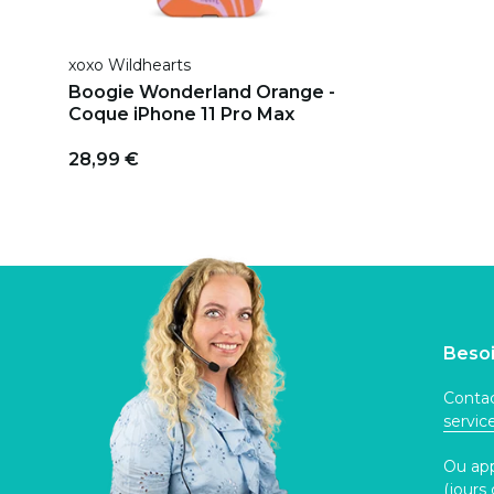
xoxo Wildhearts
Boogie Wonderland Orange -
Coque iPhone 11 Pro Max
28,99 €
Besoi
Contac
servi
Ou ap
(jours