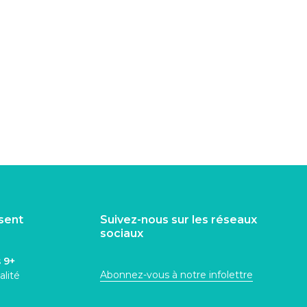
isent
Suivez-nous sur les réseaux
sociaux
s
9+
Abonnez-vous à notre infolettre
alité