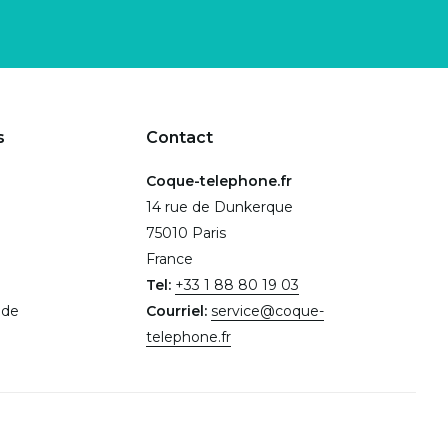
s
Contact
Coque-telephone.fr
14 rue de Dunkerque
75010 Paris
France
Tel:
+33 1 88 80 19 03
.de
Courriel:
service@coque-
telephone.fr