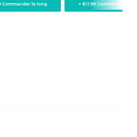
99 Commander le long
+ €11,99 Commander le l