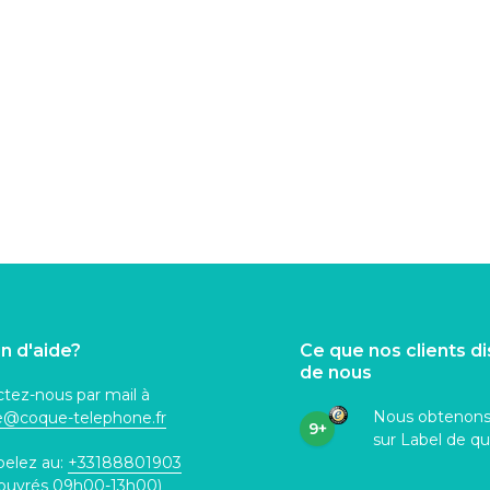
n d'aide?
Ce que nos clients d
de nous
tez-nous par mail à
Nous obtenon
ce@coque
-telephone.fr
9+
sur Label de qu
pelez au:
+33188801903
 ouvrés 09h00-13h00)