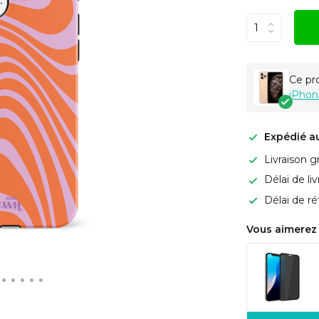
Ce pr
iPhon
Expédié a
Livraison g
Délai de li
Délai de ré
Vous aimerez 