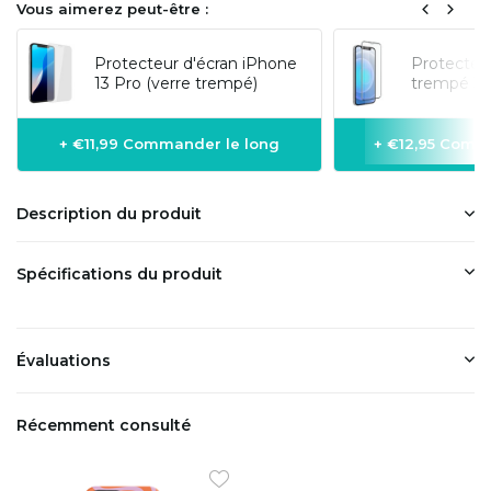
Vous aimerez peut-être :
Protecteur d'écran iPhone
Protecteur
13 Pro (verre trempé)
trempé 3D
+ €11,99 Commander le long
+ €12,95 Comm
Description du produit
Spécifications du produit
Évaluations
Récemment consulté