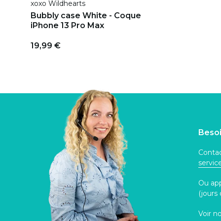
xoxo Wildhearts
Bubbly case White - Coque
iPhone 13 Pro Max
19,99 €
Besoi
Contac
servi
Ou ap
(jours
Voir n