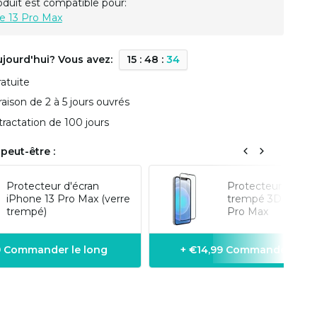
oduit est compatible pour:
e 13 Pro Max
ujourd'hui? Vous avez:
1
5
:
4
8
:
3
3
ratuite
vraison de 2 à 5 jours ouvrés
tractation de 100 jours
peut-être :
Protecteur d'écran
Protecteur écran 
iPhone 13 Pro Max (verre
trempé 3D iPhone
trempé)
Pro Max
99 Commander le long
+ €14,99 Commander le l