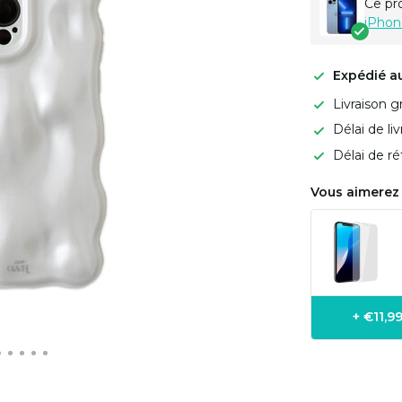
Ce pr
iPhon
Expédié a
Livraison g
Délai de li
Délai de ré
Vous aimerez 
+ €11,