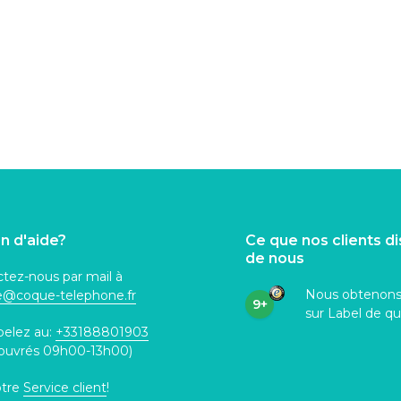
n d'aide?
Ce que nos clients d
de nous
tez-nous par mail à
Nous obtenon
ce@coque
-telephone.fr
9+
sur Label de qu
pelez au:
+33188801903
 ouvrés 09h00-13h00)
otre
Service client
!