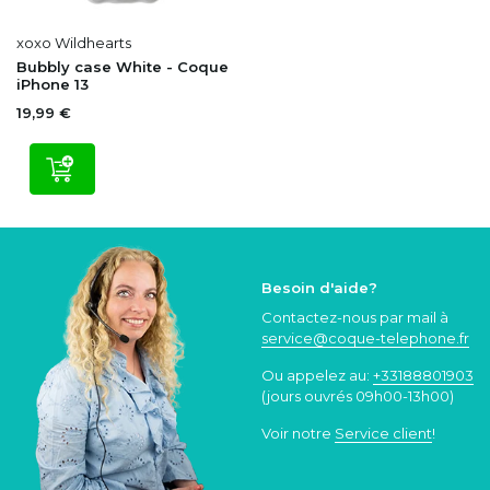
xoxo Wildhearts
Bubbly case White - Coque
iPhone 13
19,99 €
Besoin d'aide?
Contactez-nous par mail à
service@coque
-telephone.fr
Ou appelez au:
+33188801903
(jours ouvrés 09h00-13h00)
Voir notre
Service client
!