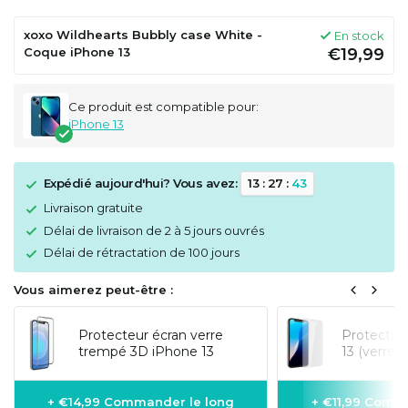
xoxo Wildhearts Bubbly case White -
En stock
Coque iPhone 13
€19,99
Ce produit est compatible pour:
iPhone 13
Expédié aujourd'hui? Vous avez:
1
3
:
2
7
:
4
3
Livraison gratuite
Délai de livraison de 2 à 5 jours ouvrés
Délai de rétractation de 100 jours
Vous aimerez peut-être :
Protecteur écran verre
Protecteu
trempé 3D iPhone 13
13 (verre 
+ €14,99 Commander le long
+ €11,99 Comm