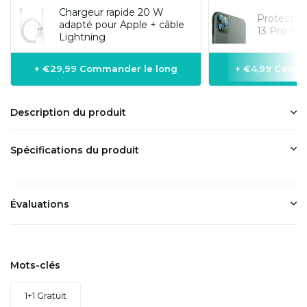
Chargeur rapide 20 W
Protectio
adapté pour Apple + câble
13 Pro Ma
Lightning
+ €29,99 Commander le long
+ €4,99 Comma
Description du produit
Spécifications du produit
Évaluations
Mots-clés
1+1 Gratuit